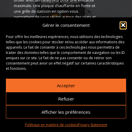
maximale. Une plaque chauffante en fonte et
une grille de cuisson en option vous
permettent de vous réunir autour des plats et
des flammes tout au long de l'année.
Gérer le consentement
Pour offrir les meilleures expériences, nous utilisons des technologies
TÉLÉCHARGEMENTS
telles que les cookies pour stocker et/ou accéder aux informations des
appareils. Le fait de consentir à ces technologies nous permettra de
traiter des données telles que le comportement de navigation ou les ID
PHOTOS
uniques sur ce site. Le fait de ne pas consentir ou de retirer son
consentement peut avoir un effet négatif sur certaines caractéristiques
et fonctions.
Accepter
Refuser
Afficher les préférences
Politique en matière de cookies
Privacy Statement